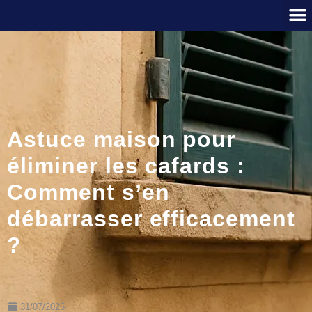
Astuce maison pour
éliminer les cafards :
Comment s’en
débarrasser efficacement
?
31/07/2025