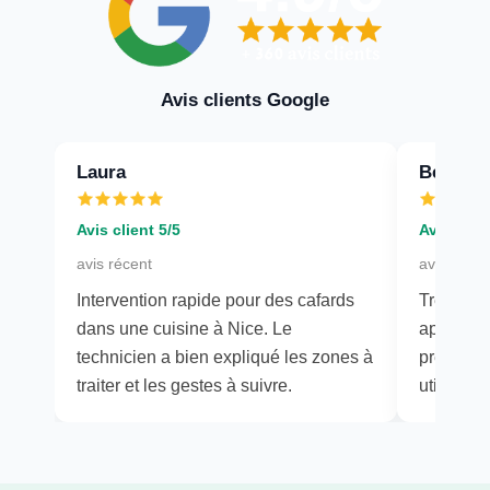
Avis clients Google
Laura
Benjam
Avis client 5/5
Avis clien
avis récent
avis récen
Intervention rapide pour des cafards
Très bon
dans une cuisine à Nice. Le
appartem
technicien a bien expliqué les zones à
précis, t
traiter et les gestes à suivre.
utiles ap