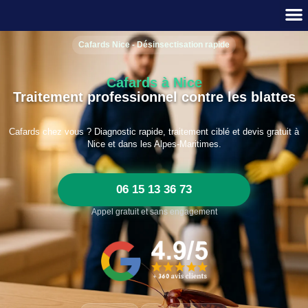
Cafards Nice - Désinsectisation rapide
Cafards à Nice
Traitement professionnel contre les blattes
Cafards chez vous ? Diagnostic rapide, traitement ciblé et devis gratuit à
Nice et dans les Alpes-Maritimes.
06 15 13 36 73
Appel gratuit et sans engagement