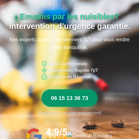
Envahis par les nuisibles?
Intervention d'urgence garantie.
Nos experts agréés interviennent 7j/7 pour vous rendre
votre tranquillité.
Agréé Certibiocide
Intervention Rapide 7j/7
Garantie de Résultat
06 15 13 36 73
(Appel gratuit et sans engagement)