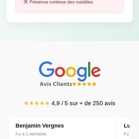
Présence continue des nuisibles
★★★★★
4,9 / 5 sur + de 250 avis
Benjamin Vergnes
Ludov
il y a 1 semaine
il y a 