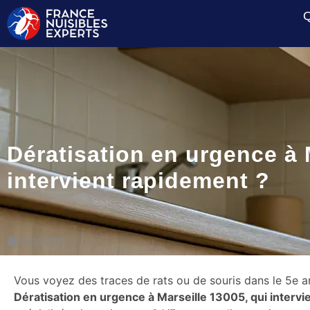
Q
Dératisation en urgence à 
intervient rapidement ?
03/10/2025
Vous voyez des traces de rats ou de souris dans le 5e 
Dératisation en urgence à Marseille 13005, qui intervi